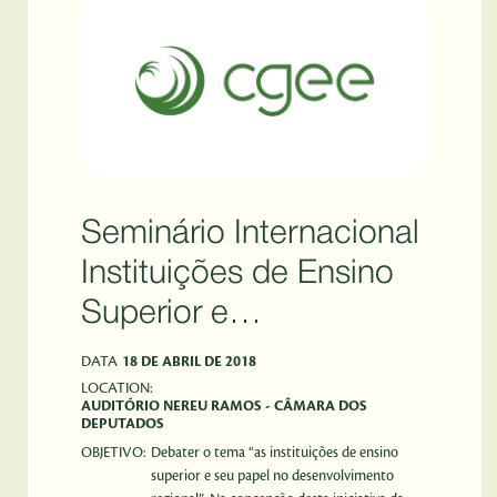
Seminário Internacional
Instituições de Ensino
Superior e
Desenvolvimento
DATA
18 DE ABRIL DE 2018
Regional: parcerias,
LOCATION:
AUDITÓRIO NEREU RAMOS - CÂMARA DOS
DEPUTADOS
iniciativas e
OBJETIVO:
Debater o tema “as instituições de ensino
perspectivas
superior e seu papel no desenvolvimento