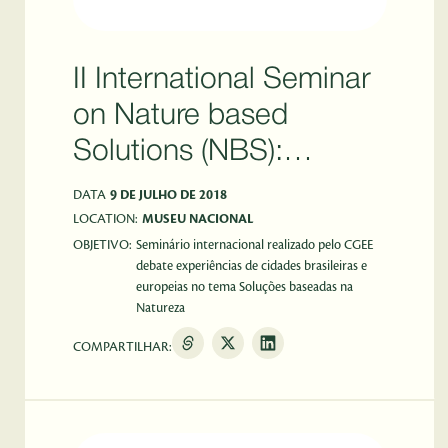
II International Seminar
on Nature based
Solutions (NBS):
promoting urban nature
DATA
9 DE JULHO DE 2018
for more resilient cities
LOCATION:
MUSEU NACIONAL
OBJETIVO:
Seminário internacional realizado pelo CGEE
debate experiências de cidades brasileiras e
europeias no tema Soluções baseadas na
Natureza
COMPARTILHAR: