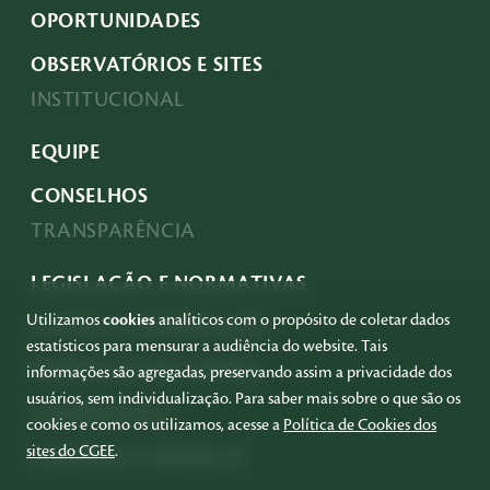
OPORTUNIDADES
OBSERVATÓRIOS E SITES
INSTITUCIONAL
EQUIPE
CONSELHOS
TRANSPARÊNCIA
LEGISLAÇÃO E NORMATIVAS
Utilizamos
cookies
analíticos com o propósito de coletar dados
ACESSO À INFORMAÇÃO
estatísticos para mensurar a audiência do website. Tais
PRESTAÇÃO DE CONTAS
informações são agregadas, preservando assim a privacidade dos
usuários, sem individualização. Para saber mais sobre o que são os
GOVERNANÇA
cookies e como os utilizamos, acesse a
Política de Cookies dos
sites do CGEE
.
COMPRAS E SERVIÇOS