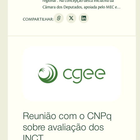
regional”. Na concepção desta iniciativa da
Câmara dos Deputados, apoiada pelo MEC e
sob coordenação do CGEE, está a criação de
COMPARTILHAR:
um programa nacional de estruturação a
Centros de Desenvolvimento Regional (CDRs)
a partir das universidades. Lançamento da
revista Parceira Estratégica do CGEE, cujo
numero está dedicado ao projeto CDR.
Lançamento de dois pilotos de CDR – CDR DF
e CDR Triângulo. Assinatura do acordo de
cooperação com a Câmara dos Deputados.
Reunião com o CNPq
sobre avaliação dos
INCT