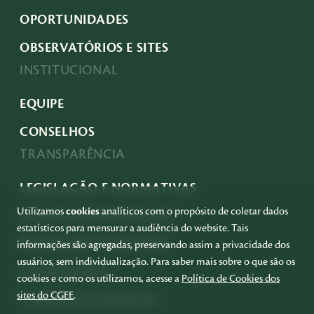
OPORTUNIDADES
OBSERVATÓRIOS E SITES
INSTITUCIONAL
EQUIPE
CONSELHOS
TRANSPARÊNCIA
LEGISLAÇÃO E NORMATIVAS
Utilizamos
cookies
analíticos com o propósito de coletar dados
ACESSO À INFORMAÇÃO
estatísticos para mensurar a audiência do website. Tais
PRESTAÇÃO DE CONTAS
informações são agregadas, preservando assim a privacidade dos
usuários, sem individualização. Para saber mais sobre o que são os
GOVERNANÇA
cookies e como os utilizamos, acesse a
Política de Cookies dos
sites do CGEE
.
COMPRAS E SERVIÇOS