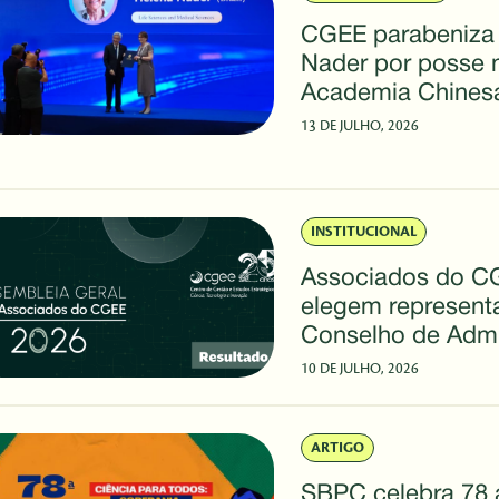
CGEE parabeniza
Nader por posse 
Academia Chines
Ciências
13 DE JULHO, 2026
INSTITUCIONAL
Associados do C
elegem represent
Conselho de Admi
10 DE JULHO, 2026
ARTIGO
SBPC celebra 78 