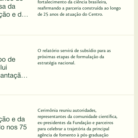
fortalecimento da ciência brasileira,
esa da
reafirmando a parceria construída ao longo
ção e do
de 25 anos de atuação do Centro.
o Brasil
O relatório servirá de subsídio para as
próximas etapas de formulação da
po de
estratégia nacional.
lui
plantação
eiro de
mpo
Cerimônia reuniu autoridades,
representantes da comunidade científica,
ção e da
ex-presidentes da Fundação e parceiros
do nos 75
para celebrar a trajetória da principal
agência de fomento à pós-graduação