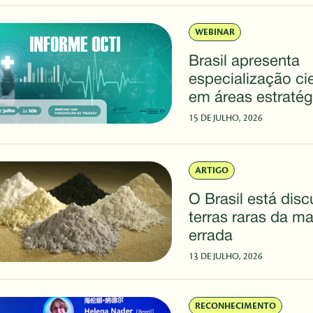
WEBINAR
Brasil apresenta
especialização cie
em áreas estratég
aponta novo info
15 DE JULHO, 2026
OCTI/CGEE
ARTIGO
O Brasil está disc
terras raras da ma
errada
13 DE JULHO, 2026
RECONHECIMENTO