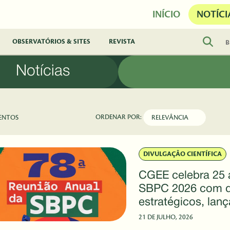
INÍCIO
NOTÍCI
OBSERVATÓRIOS & SITES
REVISTA
Notícias
ORDENAR POR:
ENTOS
DIVULGAÇÃO CIENTÍFICA
CGEE celebra 25 
SBPC 2026 com d
estratégicos, lan
e sessão especial
21 DE JULHO, 2026