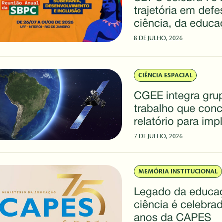
trajetória em def
ciência, da educa
desenvolvimento d
8 DE JULHO, 2026
CIÊNCIA ESPACIAL
CGEE integra gru
trabalho que conc
relatório para im
do Sistema Brasil
7 DE JULHO, 2026
Posicionamento,
Navegação e Te
MEMÓRIA INSTITUCIONAL
Legado da educa
ciência é celebra
anos da CAPES