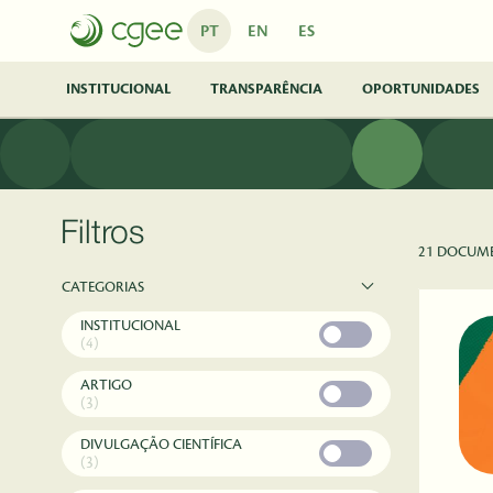
Pular para o Conteúdo principal
PT
EN
ES
INSTITUCIONAL
TRANSPARÊNCIA
OPORTUNIDADES
Filtros
21 DOCUM
CATEGORIAS
INSTITUCIONAL
(4)
ARTIGO
(3)
DIVULGAÇÃO CIENTÍFICA
(3)