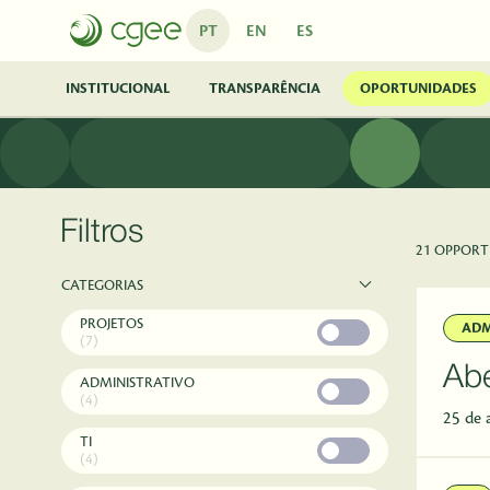
Pular para o Conteúdo principal
PT
EN
ES
INSTITUCIONAL
TRANSPARÊNCIA
OPORTUNIDADES
Filtros
21 OPPORT
CATEGORIAS
PROJETOS
ADM
(7)
Abe
ADMINISTRATIVO
(4)
25 de 
TI
(4)