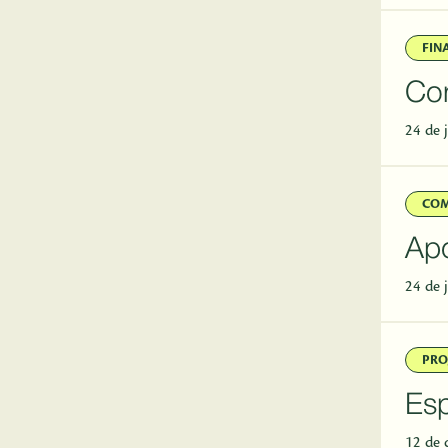
FIN
Con
24 de 
CO
Apo
24 de 
PRO
Esp
12 de 