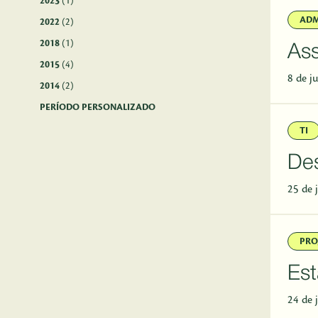
2023
(1)
ADM
2022
(2)
2018
(1)
Ass
2015
(4)
8 de j
2014
(2)
PERÍODO PERSONALIZADO
TI
Des
25 de 
PRO
Est
24 de 