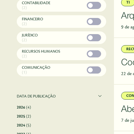
TI
CONTABILIDADE
(2)
Arq
FINANCEIRO
(2)
9 de a
JURÍDICO
(2)
REC
RECURSOS HUMANOS
(2)
Coo
COMUNICAÇÃO
(1)
22 de 
CON
DATA DE PUBLICAÇÃO
2026
(4)
Abe
2025
(2)
7 de j
2024
(5)