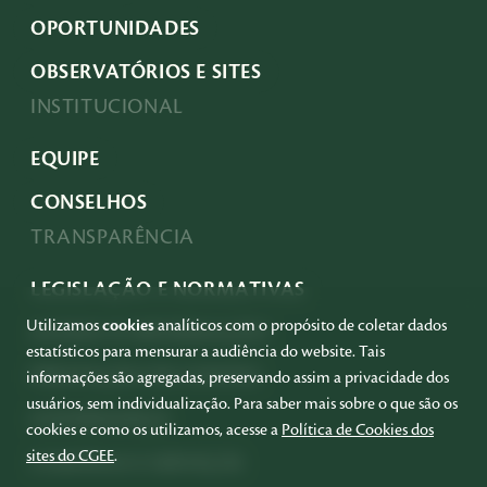
OPORTUNIDADES
OBSERVATÓRIOS E SITES
INSTITUCIONAL
EQUIPE
CONSELHOS
TRANSPARÊNCIA
LEGISLAÇÃO E NORMATIVAS
Utilizamos
cookies
analíticos com o propósito de coletar dados
ACESSO À INFORMAÇÃO
estatísticos para mensurar a audiência do website. Tais
PRESTAÇÃO DE CONTAS
informações são agregadas, preservando assim a privacidade dos
usuários, sem individualização. Para saber mais sobre o que são os
GOVERNANÇA
cookies e como os utilizamos, acesse a
Política de Cookies dos
sites do CGEE
.
COMPRAS E SERVIÇOS