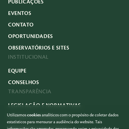
PUBLICAÇÕES
EVENTOS
CONTATO
OPORTUNIDADES
OBSERVATÓRIOS E SITES
INSTITUCIONAL
EQUIPE
CONSELHOS
TRANSPARÊNCIA
LEGISLAÇÃO E NORMATIVAS
Utilizamos
cookies
analíticos com o propósito de coletar dados
ACESSO À INFORMAÇÃO
estatísticos para mensurar a audiência do website. Tais
PRESTAÇÃO DE CONTAS