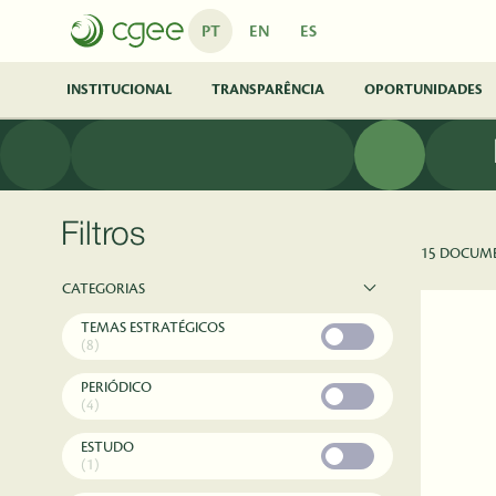
Pular para o Conteúdo principal
PT
EN
ES
INSTITUCIONAL
TRANSPARÊNCIA
OPORTUNIDADES
Filtros
15 DOCUM
CATEGORIAS
TEMAS ESTRATÉGICOS
(8)
PERIÓDICO
(4)
ESTUDO
(1)