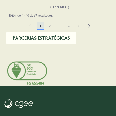
10 Entradas
Exibindo 1 - 10 de 67 resultados.
1
2
3
...
7
Página
Página
Página
Páginas intermediárias Usar AB
Página
PARCERIAS ESTRATÉGICAS