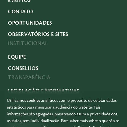
EVENTOS
CONTATO
OPORTUNIDADES
OBSERVATÓRIOS E SITES
INSTITUCIONAL
EQUIPE
CONSELHOS
TRANSPARÊNCIA
LEGISLAÇÃO E NORMATIVAS
Utilizamos
cookies
analíticos com o propósito de coletar dados
ACESSO À INFORMAÇÃO
estatísticos para mensurar a audiência do website. Tais
PRESTAÇÃO DE CONTAS
informações são agregadas, preservando assim a privacidade dos
usuários, sem individualização. Para saber mais sobre o que são os
GOVERNANÇA