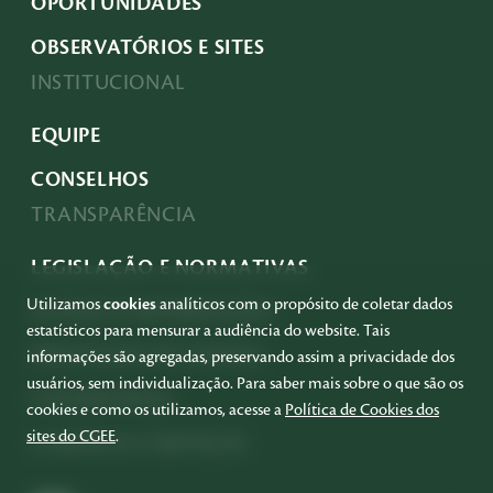
OPORTUNIDADES
OBSERVATÓRIOS E SITES
INSTITUCIONAL
EQUIPE
CONSELHOS
TRANSPARÊNCIA
LEGISLAÇÃO E NORMATIVAS
Utilizamos
cookies
analíticos com o propósito de coletar dados
ACESSO À INFORMAÇÃO
estatísticos para mensurar a audiência do website. Tais
PRESTAÇÃO DE CONTAS
informações são agregadas, preservando assim a privacidade dos
usuários, sem individualização. Para saber mais sobre o que são os
GOVERNANÇA
cookies e como os utilizamos, acesse a
Política de Cookies dos
sites do CGEE
.
COMPRAS E SERVIÇOS