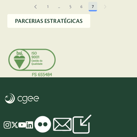
1
...
5
6
7
Página
Páginas intermediárias Usar ABA para naveg
Página
Página
Página
PARCERIAS ESTRATÉGICAS