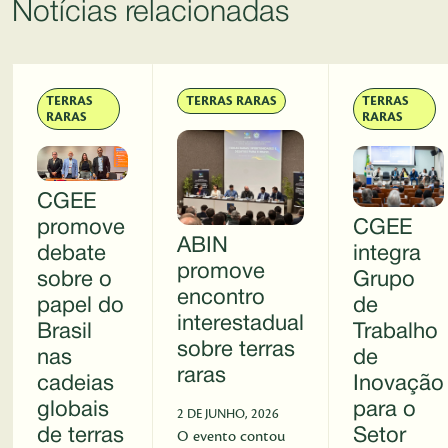
Notícias relacionadas
TERRAS
TERRAS RARAS
TERRAS
RARAS
RARAS
CGEE
promove
CGEE
ABIN
debate
integra
promove
sobre o
Grupo
encontro
papel do
de
interestadual
Brasil
Trabalho
sobre terras
nas
de
raras
cadeias
Inovação
globais
para o
2 DE JUNHO, 2026
de terras
Setor
O evento contou