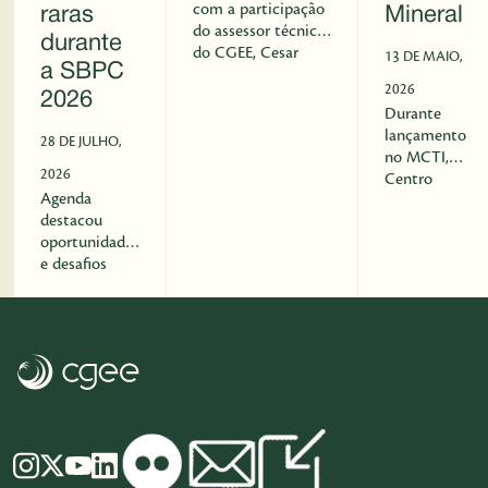
com a participação
raras
Mineral
do assessor técnico
durante
do CGEE, Cesar
13 DE MAIO,
a SBPC
Augusto Costa, e
2026
teve por objetivo
2026
Durante
promover a
lançamento
integração entre os
28 DE JULHO,
no MCTI,
órgãos das
2026
Centro
comunidades de
Agenda
anuncia
Inteligência dos
destacou
atualização de
estados de Goiás,
oportunidades
estudo
Bahia e Minas
e desafios
estratégico
Gerais.
para agregar
sobre terras
valor às terras
raras.
raras no Brasil.