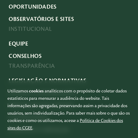
OPORTUNIDADES
OBSERVATÓRIOS E SITES
INSTITUCIONAL
EQUIPE
CONSELHOS
TRANSPARÊNCIA
LEGISLAÇÃO E NORMATIVAS
Utilizamos
cookies
analíticos com o propósito de coletar dados
ACESSO À INFORMAÇÃO
estatísticos para mensurar a audiência do website. Tais
PRESTAÇÃO DE CONTAS
informações são agregadas, preservando assim a privacidade dos
usuários, sem individualização. Para saber mais sobre o que são os
GOVERNANÇA
cookies e como os utilizamos, acesse a
Política de Cookies dos
sites do CGEE
.
COMPRAS E SERVIÇOS