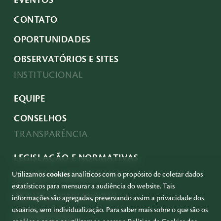
CONTATO
OPORTUNIDADES
OBSERVATÓRIOS E SITES
INSTITUCIONAL
EQUIPE
CONSELHOS
TRANSPARÊNCIA
LEGISLAÇÃO E NORMATIVAS
Utilizamos
cookies
analíticos com o propósito de coletar dados
ACESSO À INFORMAÇÃO
estatísticos para mensurar a audiência do website. Tais
PRESTAÇÃO DE CONTAS
informações são agregadas, preservando assim a privacidade dos
usuários, sem individualização. Para saber mais sobre o que são os
GOVERNANÇA