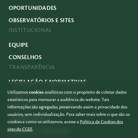
OPORTUNIDADES
OBSERVATÓRIOS E SITES
INSTITUCIONAL
EQUIPE
CONSELHOS
TRANSPARÊNCIA
LEGISLAÇÃO E NORMATIVAS
Utilizamos
cookies
analíticos com o propósito de coletar dados
ACESSO À INFORMAÇÃO
estatísticos para mensurar a audiência do website. Tais
PRESTAÇÃO DE CONTAS
informações são agregadas, preservando assim a privacidade dos
usuários, sem individualização. Para saber mais sobre o que são os
GOVERNANÇA
cookies e como os utilizamos, acesse a
Política de Cookies dos
sites do CGEE
.
COMPRAS E SERVIÇOS