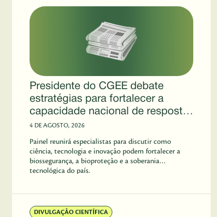
Presidente do CGEE debate
estratégias para fortalecer a
capacidade nacional de resposta
a emergências biológicas no Rio
4 DE AGOSTO, 2026
Innovation Week
Painel reunirá especialistas para discutir como
ciência, tecnologia e inovação podem fortalecer a
biossegurança, a bioproteção e a soberania
tecnológica do país.
DIVULGAÇÃO CIENTÍFICA