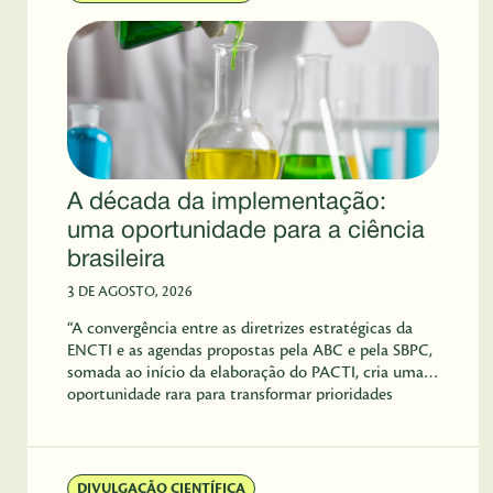
A década da implementação:
uma oportunidade para a ciência
brasileira
3 DE AGOSTO, 2026
“A convergência entre as diretrizes estratégicas da
ENCTI e as agendas propostas pela ABC e pela SBPC,
somada ao início da elaboração do PACTI, cria uma
oportunidade rara para transformar prioridades
históricas em políticas públicas de longo prazo para a
ciência brasileira”, escrevem Anderson S. L. Gomes e
Kilma Cézar, do Centro de Gestão e Estudos
Estratégicos (CGEE).
DIVULGAÇÃO CIENTÍFICA