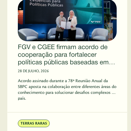
FGV e CGEE firmam acordo de
cooperação para fortalecer
políticas públicas baseadas em
evidências
28 DE JULHO, 2026
Acordo assinado durante a 78ª Reunião Anual da
SBPC aposta na colaboração entre diferentes áreas do
conhecimento para solucionar desafios complexos do
país.
TERRAS RARAS