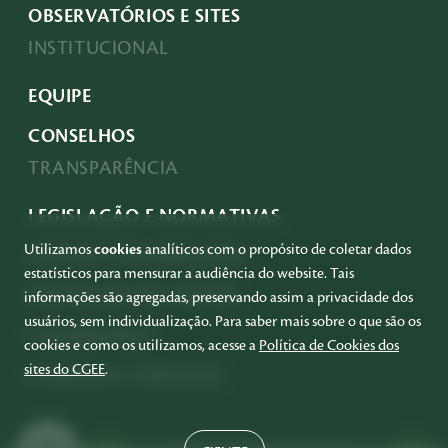
OBSERVATÓRIOS E SITES
INSTITUCIONAL
EQUIPE
CONSELHOS
TRANSPARÊNCIA
LEGISLAÇÃO E NORMATIVAS
Utilizamos
cookies
analíticos com o propósito de coletar dados
ACESSO À INFORMAÇÃO
estatísticos para mensurar a audiência do website. Tais
PRESTAÇÃO DE CONTAS
informações são agregadas, preservando assim a privacidade dos
usuários, sem individualização. Para saber mais sobre o que são os
GOVERNANÇA
cookies e como os utilizamos, acesse a
Política de Cookies dos
sites do CGEE
.
COMPRAS E SERVIÇOS