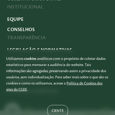
INSTITUCIONAL
EQUIPE
CONSELHOS
TRANSPARÊNCIA
LEGISLAÇÃO E NORMATIVAS
Utilizamos
cookies
analíticos com o propósito de coletar dados
ACESSO À INFORMAÇÃO
estatísticos para mensurar a audiência do website. Tais
PRESTAÇÃO DE CONTAS
informações são agregadas, preservando assim a privacidade dos
usuários, sem individualização. Para saber mais sobre o que são os
GOVERNANÇA
cookies e como os utilizamos, acesse a
Política de Cookies dos
sites do CGEE
.
COMPRAS E SERVIÇOS
CIENTE