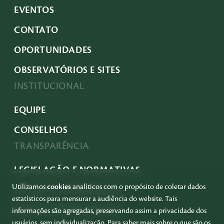
EVENTOS
CONTATO
OPORTUNIDADES
OBSERVATÓRIOS E SITES
INSTITUCIONAL
EQUIPE
CONSELHOS
TRANSPARÊNCIA
LEGISLAÇÃO E NORMATIVAS
Utilizamos
cookies
analíticos com o propósito de coletar dados
ACESSO À INFORMAÇÃO
estatísticos para mensurar a audiência do website. Tais
PRESTAÇÃO DE CONTAS
informações são agregadas, preservando assim a privacidade dos
usuários, sem individualização. Para saber mais sobre o que são os