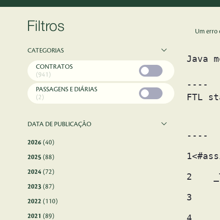
Filtros
Um erro 
CATEGORIAS
Java m
CONTRATOS
(941)
----

PASSAGENS E DIÁRIAS
FTL st
(2)
	- Failed at: #assign fileEntry = services.dlFileEn...  [in template "SEARCHES-RESULTS" in macro "infoAccessSearc
	- Reached through: @search.infoAccessSearchResults searc...  [in template "11501720881606#20120#
DATA DE PUBLICAÇÃO
----
2026
(40)
1
<#ass
2025
(88)
2024
(72)
2
    _
2023
(87)
3
     
2022
(110)
2021
(89)
4
     