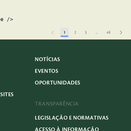
se /> 
1
2
3
...
48
Página
Página
Página
Páginas intermediár
Página
NOTÍCIAS
EVENTOS
OPORTUNIDADES
SITES
TRANSPARÊNCIA
LEGISLAÇÃO E NORMATIVAS
ACESSO À INFORMAÇÃO