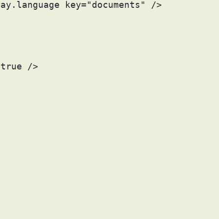
ray.language key="documents" /> 
 true /> 