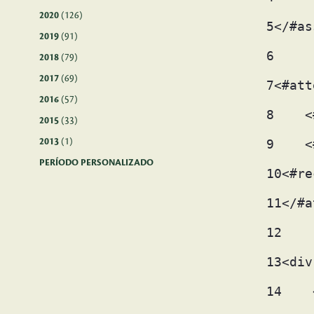
2020
(126)
5
</#as
2019
(91)
6
2018
(79)
2017
(69)
7
<#att
2016
(57)
8
    <
2015
(33)
2013
(1)
9
    <
PERÍODO PERSONALIZADO
10
<#re
11
</#a
12
13
<div
14
    