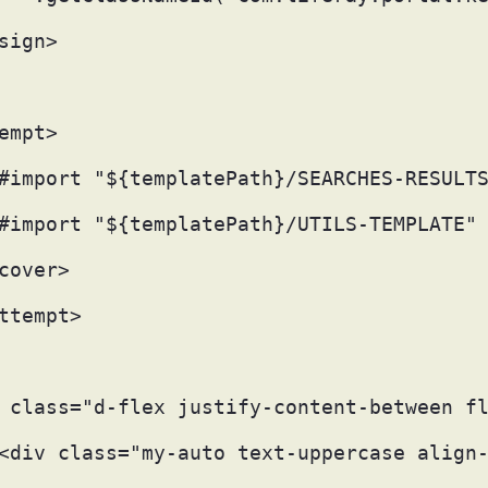
sign> 
empt> 
#import "${templatePath}/SEARCHES-RESULT
#import "${templatePath}/UTILS-TEMPLATE"
cover> 
ttempt> 
 class="d-flex justify-content-between f
<div class="my-auto text-uppercase align