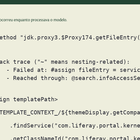
ocorreu enquanto processava o modelo.
ethod "jdk.proxy3.$Proxy174.getFileEntry(
ack trace ("~" means nesting-related):

hResults" at line 1364, column 17]

40817" at line 21, column 1]

ign templatePath> 
TEMPLATE_CONTEXT_/${themeDisplay.getComp
   .findService("com.liferay.portal.kern
   .getClassNameId("com.liferay.portal.k