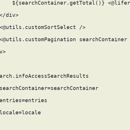
    ${searchContainer.getTotal()} <@life
</div> 
<@utils.customSortSelect /> 
<@utils.customPagination searchContainer
v> 
arch.infoAccessSearchResults  
searchContainer=searchContainer  
entries=entries  
locale=locale  