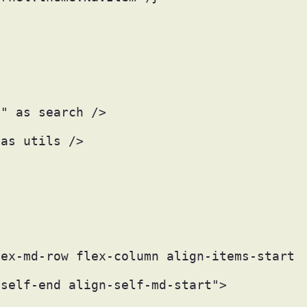
S" as search /> 
 as utils /> 
lex-md-row flex-column align-items-start 
-self-end align-self-md-start"> 