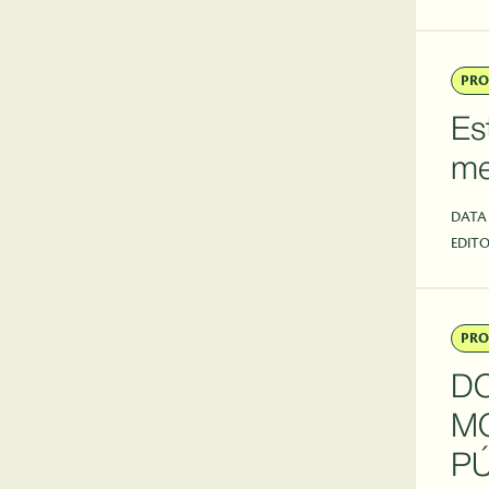
PRO
Es
me
DATA
EDITO
PRO
D
M
PÚ