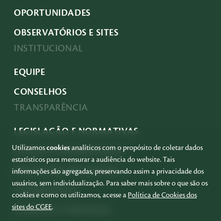
OPORTUNIDADES
OBSERVATÓRIOS E SITES
INSTITUCIONAL
EQUIPE
CONSELHOS
TRANSPARÊNCIA
LEGISLAÇÃO E NORMATIVAS
Utilizamos
cookies
analíticos com o propósito de coletar dados
ACESSO À INFORMAÇÃO
estatísticos para mensurar a audiência do website. Tais
PRESTAÇÃO DE CONTAS
informações são agregadas, preservando assim a privacidade dos
usuários, sem individualização. Para saber mais sobre o que são os
GOVERNANÇA
cookies e como os utilizamos, acesse a
Política de Cookies dos
sites do CGEE
.
COMPRAS E SERVIÇOS