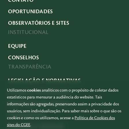
OPORTUNIDADES
OBSERVATÓRIOS E SITES
INSTITUCIONAL
EQUIPE
CONSELHOS
TRANSPARÊNCIA
LEGISLAÇÃO E NORMATIVAS
Utilizamos
cookies
analíticos com o propósito de coletar dados
ACESSO À INFORMAÇÃO
estatísticos para mensurar a audiência do website. Tais
PRESTAÇÃO DE CONTAS
informações são agregadas, preservando assim a privacidade dos
usuários, sem individualização. Para saber mais sobre o que são os
GOVERNANÇA
cookies e como os utilizamos, acesse a
Política de Cookies dos
sites do CGEE
.
COMPRAS E SERVIÇOS