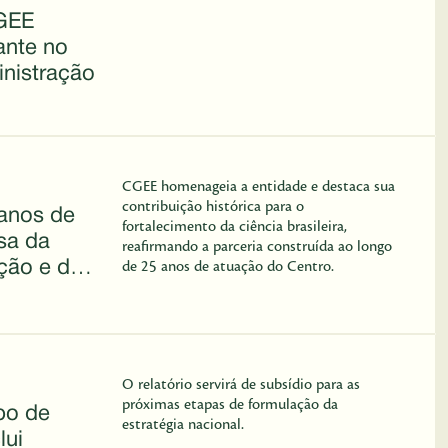
GEE
ante no
nistração
CGEE homenageia a entidade e destaca sua
contribuição histórica para o
anos de
fortalecimento da ciência brasileira,
esa da
reafirmando a parceria construída ao longo
ção e do
de 25 anos de atuação do Centro.
o Brasil
O relatório servirá de subsídio para as
próximas etapas de formulação da
po de
estratégia nacional.
lui