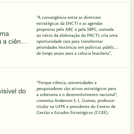
eek
“A convergência entre as diretrizes
estratégicas da ENCTI e as agendas
propostas pela ABC e pela SBPC, somada
uma
ao início da elaboração do PACTI, cria uma
 a ciência
oportunidade rara para transformar
prioridades históricas em políticas públicas
de longo prazo para a ciência brasileira”,
escrevem Anderson S. L. Gomes e Kilma
Cézar, do Centro de Gestão e Estudos
Estratégicos (CGEE).
“Porque ciência, universidades e
pesquisadores são ativos estratégicos para
visível do
a soberania e o desenvolvimento nacional”,
comenta Anderson S. L. Gomes, professor
titular na UFPE e presidente do Centro de
Gestão e Estudos Estratégicos (CGEE).