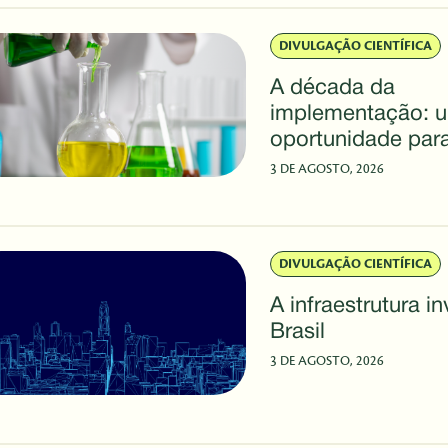
Rio Innovation W
DIVULGAÇÃO CIENTÍFICA
A década da
implementação: 
oportunidade para
brasileira
3 DE AGOSTO, 2026
DIVULGAÇÃO CIENTÍFICA
A infraestrutura in
Brasil
3 DE AGOSTO, 2026