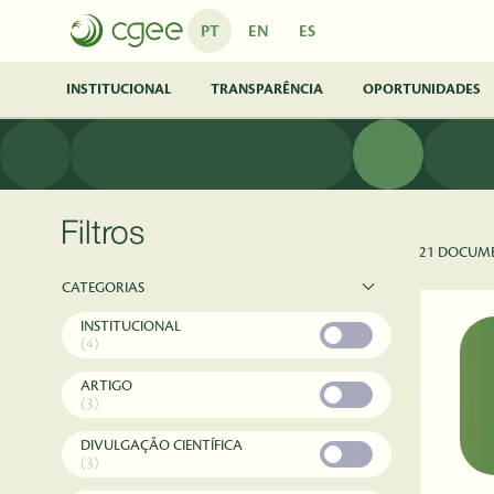
Pular para o Conteúdo principal
PT
EN
ES
INSTITUCIONAL
TRANSPARÊNCIA
OPORTUNIDADES
Filtros
21 DOCUM
CATEGORIAS
INSTITUCIONAL
(4)
ARTIGO
(3)
DIVULGAÇÃO CIENTÍFICA
(3)