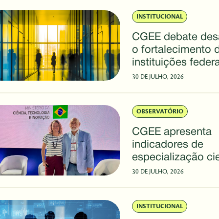
INSTITUCIONAL
CGEE debate desa
o fortalecimento 
instituições feder
SBPC
30 DE JULHO, 2026
OBSERVATÓRIO
CGEE apresenta
indicadores de
especialização cie
Brasil durante a
30 DE JULHO, 2026
ExpoT&C/SBPC
INSTITUCIONAL