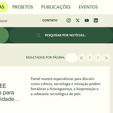
AS
PROJETOS
PUBLICAÇÕES
EVENTOS
CONTATO
Barra de busca
RESULTADOS POR PÁGINA:
Painel reunirá especialistas para discutir
como ciência, tecnologia e inovação podem
GEE
fortalecer a biossegurança, a bioproteção e
s para
a soberania tecnológica do país.
cidade
sta a
ógicas no