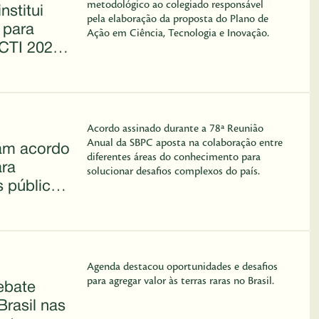
metodológico ao colegiado responsável
nstitui
pela elaboração da proposta do Plano de
 para
Ação em Ciência, Tecnologia e Inovação.
CTI 2027–
pação do
Acordo assinado durante a 78ª Reunião
Anual da SBPC aposta na colaboração entre
am acordo
diferentes áreas do conhecimento para
ra
solucionar desafios complexos do país.
as públicas
ências
Agenda destacou oportunidades e desafios
para agregar valor às terras raras no Brasil.
ebate
Brasil nas