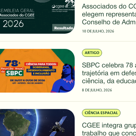
Associados do C
elegem represent
Conselho de Admi
10 DE JULHO, 2026
ARTIGO
SBPC celebra 78 
trajetória em def
ciência, da educa
desenvolvimento d
8 DE JULHO, 2026
CIÊNCIA ESPACIAL
CGEE integra gru
trabalho que conc