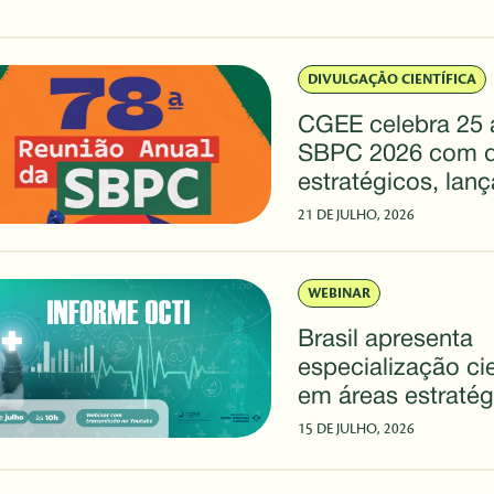
DIVULGAÇÃO CIENTÍFICA
CGEE celebra 25 
SBPC 2026 com d
estratégicos, lan
e sessão especial
21 DE JULHO, 2026
WEBINAR
Brasil apresenta
especialização cie
em áreas estratég
aponta novo info
15 DE JULHO, 2026
OCTI/CGEE