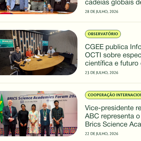
cadeias globais d
raras durante a 
28 DE JULHO, 2026
OBSERVATÓRIO
CGEE publica Inf
OCTI sobre espec
científica e futur
brasileira
23 DE JULHO, 2026
COOPERAÇÃO INTERNACIO
Vice-presidente r
ABC representa o 
Brics Science Ac
Forum 2026
22 DE JULHO, 2026