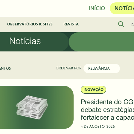
INÍCIO
NOTÍCI
OBSERVATÓRIOS & SITES
REVISTA
Notícias
ORDENAR POR:
ENTOS
INOVAÇÃO
Presidente do C
debate estratégia
fortalecer a capa
nacional de respo
4 DE AGOSTO, 2026
emergências biol