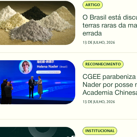
ARTIGO
O Brasil está disc
terras raras da ma
errada
13 DE JULHO, 2026
RECONHECIMENTO
CGEE parabeniza
Nader por posse 
Academia Chines
Ciências
13 DE JULHO, 2026
INSTITUCIONAL