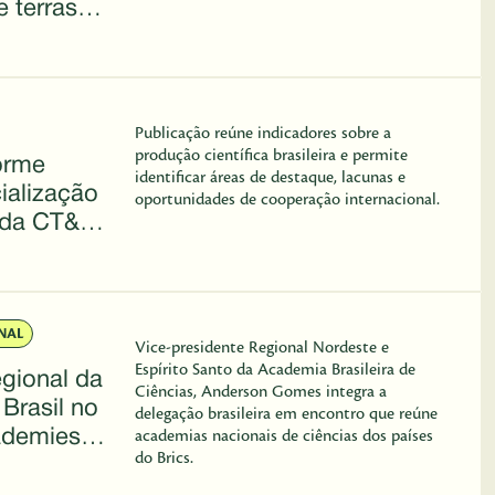
e terras
SBPC 2026
Publicação reúne indicadores sobre a
produção científica brasileira e permite
orme
identificar áreas de destaque, lacunas e
ialização
oportunidades de cooperação internacional.
o da CT&I
NAL
Vice-presidente Regional Nordeste e
Espírito Santo da Academia Brasileira de
egional da
Ciências, Anderson Gomes integra a
Brasil no
delegação brasileira em encontro que reúne
ademies
academias nacionais de ciências dos países
do Brics.