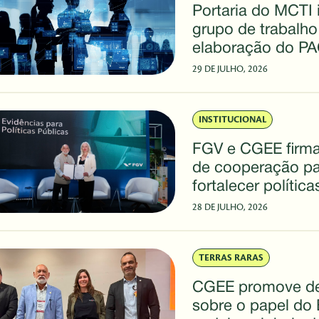
Portaria do MCTI i
grupo de trabalho
elaboração do PA
2031 com partici
29 DE JULHO, 2026
CGEE
INSTITUCIONAL
FGV e CGEE firm
de cooperação pa
fortalecer polític
baseadas em evid
28 DE JULHO, 2026
TERRAS RARAS
CGEE promove d
sobre o papel do 