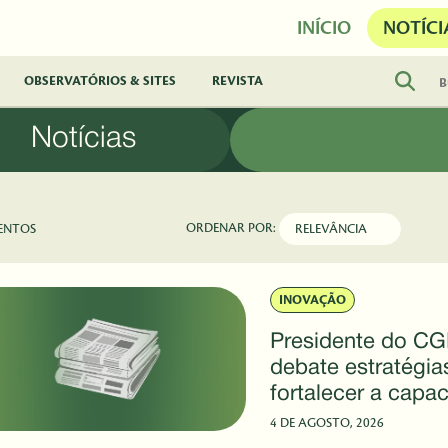
INÍCIO
NOTÍCI
OBSERVATÓRIOS & SITES
REVISTA
Notícias
ORDENAR POR:
ENTOS
INOVAÇÃO
Presidente do C
debate estratégia
fortalecer a capa
nacional de respo
4 DE AGOSTO, 2026
emergências biol