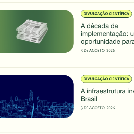
Rio Innovation W
DIVULGAÇÃO CIENTÍFICA
A década da
implementação: 
oportunidade para
brasileira
3 DE AGOSTO, 2026
DIVULGAÇÃO CIENTÍFICA
A infraestrutura in
Brasil
3 DE AGOSTO, 2026