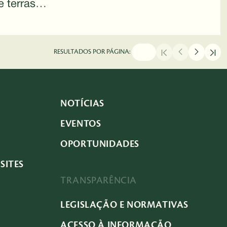
e terras
SBPC 2026
RESULTADOS POR PÁGINA:
NOTÍCIAS
EVENTOS
OPORTUNIDADES
SITES
TRANSPARÊNCIA
LEGISLAÇÃO E NORMATIVAS
ACESSO À INFORMAÇÃO