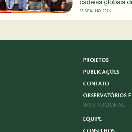
cadeias globais d
raras durante a 
28 DE JULHO, 2026
PROJETOS
PUBLICAÇÕES
CONTATO
OBSERVATÓRIOS E 
INSTITUCIONAL
EQUIPE
CONSELHOS