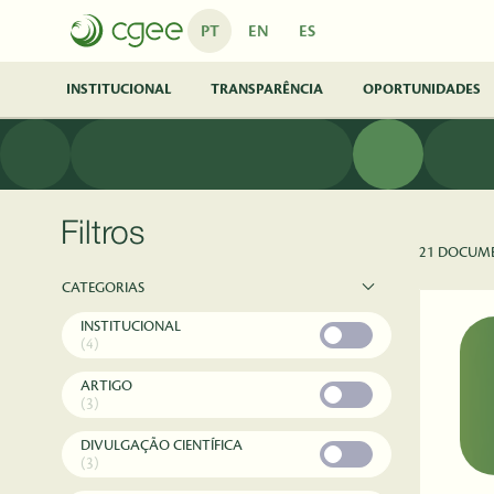
Pular para o Conteúdo principal
PT
EN
ES
INSTITUCIONAL
TRANSPARÊNCIA
OPORTUNIDADES
Filtros
21 DOCUM
CATEGORIAS
INSTITUCIONAL
(4)
ARTIGO
(3)
DIVULGAÇÃO CIENTÍFICA
(3)