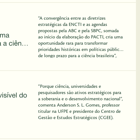
eek
“A convergência entre as diretrizes
estratégicas da ENCTI e as agendas
propostas pela ABC e pela SBPC, somada
uma
ao início da elaboração do PACTI, cria uma
 a ciência
oportunidade rara para transformar
prioridades históricas em políticas públicas
de longo prazo para a ciência brasileira”,
escrevem Anderson S. L. Gomes e Kilma
Cézar, do Centro de Gestão e Estudos
Estratégicos (CGEE).
“Porque ciência, universidades e
pesquisadores são ativos estratégicos para
visível do
a soberania e o desenvolvimento nacional”,
comenta Anderson S. L. Gomes, professor
titular na UFPE e presidente do Centro de
Gestão e Estudos Estratégicos (CGEE).