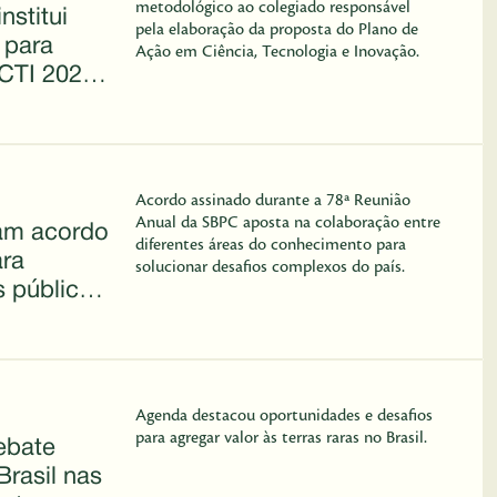
metodológico ao colegiado responsável
nstitui
pela elaboração da proposta do Plano de
 para
Ação em Ciência, Tecnologia e Inovação.
CTI 2027–
pação do
Acordo assinado durante a 78ª Reunião
Anual da SBPC aposta na colaboração entre
am acordo
diferentes áreas do conhecimento para
ra
solucionar desafios complexos do país.
as públicas
ências
Agenda destacou oportunidades e desafios
para agregar valor às terras raras no Brasil.
ebate
Brasil nas