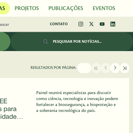
AS
PROJETOS
PUBLICAÇÕES
EVENTOS
CONTATO
Barra de busca
RESULTADOS POR PÁGINA:
Painel reunirá especialistas para discutir
como ciência, tecnologia e inovação podem
GEE
fortalecer a biossegurança, a bioproteção e
s para
a soberania tecnológica do país.
cidade
sta a
ógicas no