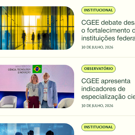
INSTITUCIONAL
CGEE debate desa
o fortalecimento 
instituições feder
SBPC
30 DE JULHO, 2026
OBSERVATÓRIO
CGEE apresenta
indicadores de
especialização cie
Brasil durante a
30 DE JULHO, 2026
ExpoT&C/SBPC
INSTITUCIONAL