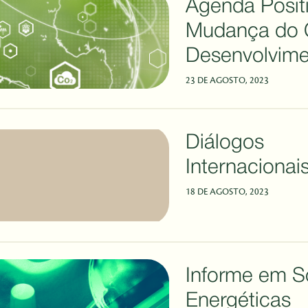
Agenda Posit
Mudança do 
Desenvolvim
Sustentável
23 DE AGOSTO, 2023
Diálogos
Internacionai
18 DE AGOSTO, 2023
Informe em S
Energéticas