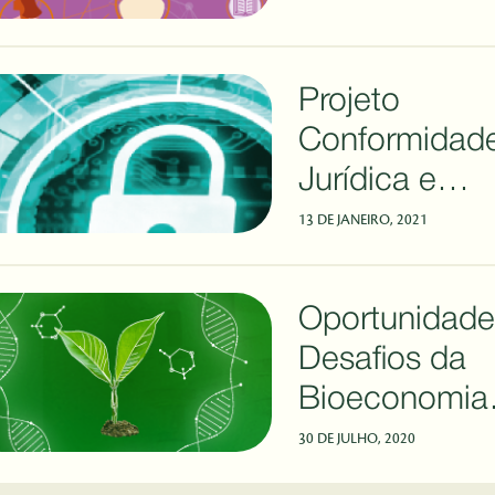
Projeto
Conformidad
Jurídica e
Tecnológica -
13 DE JANEIRO, 2021
Geral de Pro
de Dados (L
Oportunidade
Desafios da
Bioeconomia
(ODBio)
30 DE JULHO, 2020