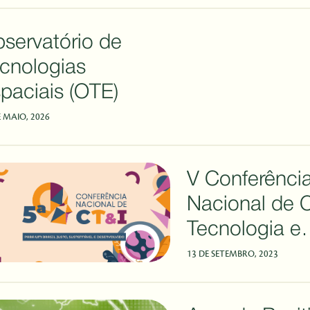
servatório de
cnologias
paciais (OTE)
E MAIO, 2026
V Conferênci
Nacional de C
Tecnologia e
Inovação - C
13 DE SETEMBRO, 2023