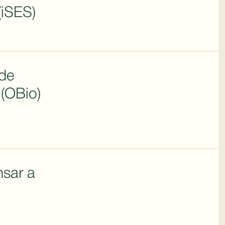
(iSES)
 de
(OBio)
nsar a