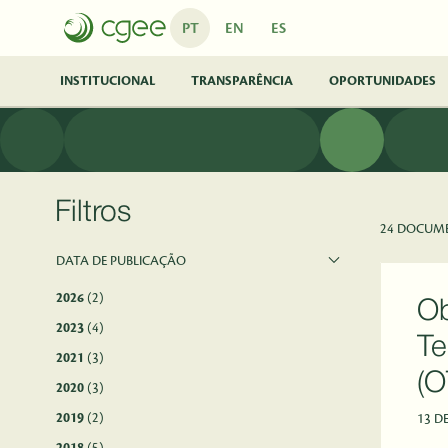
Pular para o Conteúdo principal
PT
EN
ES
INSTITUCIONAL
TRANSPARÊNCIA
OPORTUNIDADES
Filtros
24 DOCUM
DATA DE PUBLICAÇÃO
2026
(2)
Ob
2023
(4)
Te
2021
(3)
(O
2020
(3)
2019
(2)
13 D