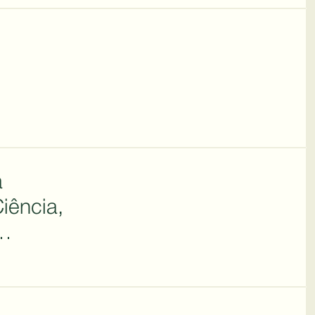
a
iência,
NCTI