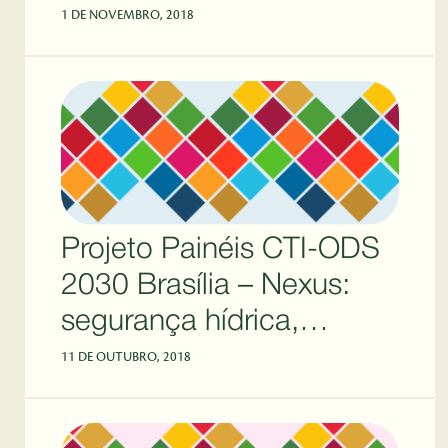
Emprego
1 DE NOVEMBRO, 2018
Projeto Painéis CTI-ODS
2030 Brasília – Nexus:
segurança hídrica,
energética e alimentar
11 DE OUTUBRO, 2018