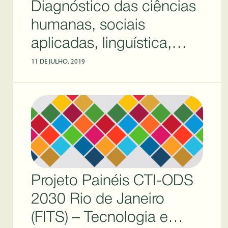
Diagnóstico das ciências
humanas, sociais
aplicadas, linguística,
letras e artes (CHSSALLA)
11 DE JULHO, 2019
Projeto Painéis CTI-ODS
2030 Rio de Janeiro
(FITS) – Tecnologia e