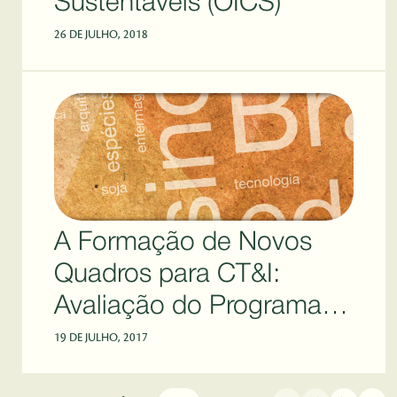
Sustentáveis (OICS)
26 DE JULHO, 2018
A Formação de Novos
Quadros para CT&I:
Avaliação do Programa
Institucional de Bolsas de
19 DE JULHO, 2017
Iniciação - Pibic