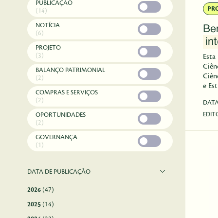
PUBLICAÇÃO
PR
(14)
NOTÍCIA
Be
(6)
in
PROJETO
(3)
Esta
Ciên
BALANÇO PATRIMONIAL
Ciên
(2)
e Es
COMPRAS E SERVIÇOS
supo
(2)
DAT
estr
EDIT
OPORTUNIDADES
estu
(2)
soci
polí
GOVERNANÇA
(1)
DATA DE PUBLICAÇÃO
2026
(47)
2025
(14)