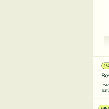
PR
Rev
DAT
EDIT
CON