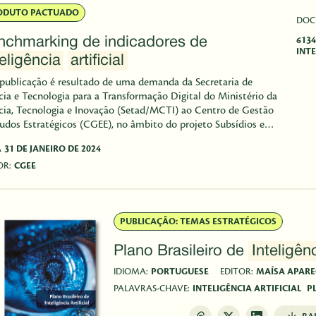
ODUTO PACTUADO
DOC
nchmarking de indicadores de
613
INTE
teligência
artificial
 publicação é resultado de uma demanda da Secretaria de
cia e Tecnologia para a Transformação Digital do Ministério da
cia, Tecnologia e Inovação (Setad/MCTI) ao Centro de Gestão
tudos Estratégicos (CGEE), no âmbito do projeto Subsídios e
rte à gestão estratégica das políticas e dos projetos
A
31 DE JANEIRO DE 2024
uturantes de transformação digital. Este projeto busca elaborar
OR:
CGEE
dos estratégicos a fim de acelerar a transformação digital na
edade brasileira, bem como dar subsídios para as ações e
ticas elaboradas pela Setad/MCTI.
PUBLICAÇÃO: TEMAS ESTRATÉGICOS
Plano Brasileiro de
Inteligên
IDIOMA:
PORTUGUESE
EDITOR:
MAÍSA APARE
PALAVRAS-CHAVE:
INTELIGÊNCIA ARTIFICIAL
P