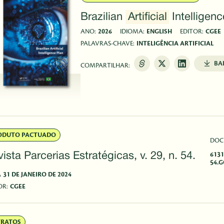
Brazilian
Artificial
Intelligenc
ANO:
2026
IDIOMA:
ENGLISH
EDITOR:
CGEE
PALAVRAS-CHAVE:
INTELIGÊNCIA ARTIFICIAL
BA
COMPARTILHAR:
ODUTO PACTUADO
DOC
ista Parcerias Estratégicas, v. 29, n. 54.
613
54.
A
31 DE JANEIRO DE 2024
OR:
CGEE
TRATOS