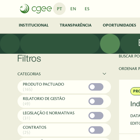
Pular para o Conteúdo principal
PT
EN
ES
INSTITUCIONAL
TRANSPARÊNCIA
OPORTUNIDADES
BUSCAR PO
Filtros
ORDENAR 
CATEGORIAS
PRODUTO PACTUADO
(165)
PR
RELATORIO DE GESTÂO
In
(49)
LEGISLAÇÃO E NORMATIVAS
DAT
(31)
EDIT
CONTRATOS
(25)