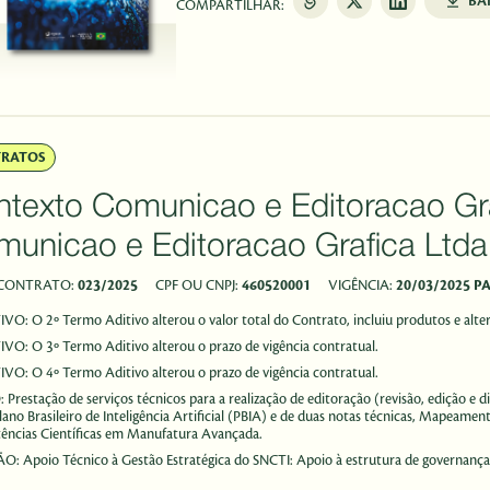
BA
COMPARTILHAR:
TRATOS
texto Comunicao e Editoracao Grafica Ltd
unicao e Editoracao Grafica Ltda
 CONTRATO:
023/2025
CPF OU CNPJ:
460520001
VIGÊNCIA:
20/03/2025 P
TIVO:
O 2º Termo Aditivo alterou o valor total do Contrato, incluiu produtos e alter
TIVO:
O 3º Termo Aditivo alterou o prazo de vigência contratual.
TIVO:
O 4º Termo Aditivo alterou o prazo de vigência contratual.
O:
Prestação de serviços técnicos para a realização de editoração (revisão, edição 
Plano Brasileiro de Inteligência Artificial (PBIA) e de duas notas técnicas, Mapeame
ncias Científicas em Manufatura Avançada.
ÃO:
Apoio Técnico à Gestão Estratégica do SNCTI: Apoio à estrutura de governan