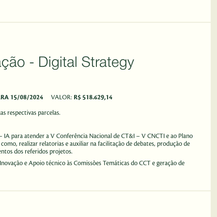
trategy
ARA 15/08/2024
VALOR:
R$ 518.629,14
s respectivas parcelas.
al – IA para atender a V Conferência Nacional de CT&I – V CNCTI e ao Plano
 como, realizar relatorias e auxiliar na facilitação de debates, produção de
entos dos referidos projetos.
 e Inovação e Apoio técnico às Comissões Temáticas do CCT e geração de