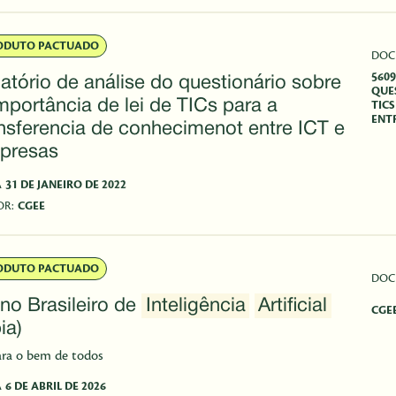
ODUTO PACTUADO
DOC
560
atório de análise do questionário sobre
QUE
mportância de lei de TICs para a
TIC
ENTR
ansferencia de conhecimenot entre ICT e
presas
A
31 DE JANEIRO DE 2022
OR:
CGEE
ODUTO PACTUADO
DOC
no Brasileiro de
Inteligência
Artificial
CGEE
ia)
ara o bem de todos
A
6 DE ABRIL DE 2026