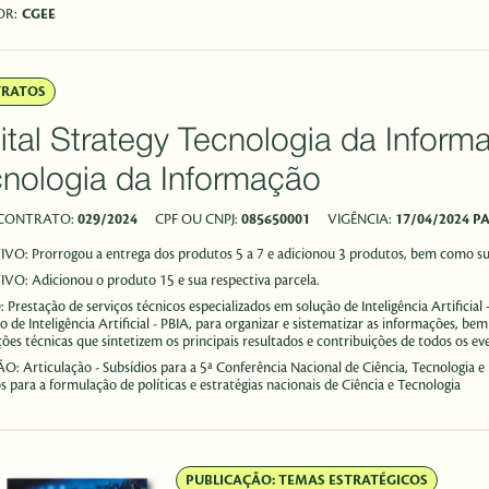
OR:
CGEE
TRATOS
tal Strategy Tecnologia da Informação - Digital S
nologia da Informação
 CONTRATO:
029/2024
CPF OU CNPJ:
085650001
VIGÊNCIA:
17/04/2024 P
TIVO:
Prorrogou a entrega dos produtos 5 a 7 e adicionou 3 produtos, bem como sua
TIVO:
Adicionou o produto 15 e sua respectiva parcela.
O:
Prestação de serviços técnicos especializados em solução de Inteligência Artifici
ro de Inteligência Artificial - PBIA, para organizar e sistematizar as informações, bem
ões técnicas que sintetizem os principais resultados e contribuições de todos os ev
ÃO:
Articulação - Subsídios para a 5ª Conferência Nacional de Ciência, Tecnologia
s para a formulação de políticas e estratégias nacionais de Ciência e Tecnologia
PUBLICAÇÃO: TEMAS ESTRATÉGICOS