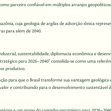
 como parceiro confiável em múltiplos arranjos geopolític
azônia, cuja geologia de argilas de adsorção iônica repre
aras para além de 2040.
 industrial, sustentabilidade, diplomacia econômica e desenv
ratégico para 2026–2040" consolida-se como uma referênci
tor produtivo.
ão para que o Brasil transforme sua vantagem geológica em 
valor e contribuindo para o desenvolvimento sustentável d
e, cenários e um mapa do caminho estratégico para 2026–204