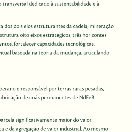
 transversal dedicado à sustentabilidade e à
ta dos dois elos estruturantes da cadeia, mineração
strutura oito eixos estratégicos, três horizontes
ntos, fortalecer capacidades tecnológicas,
itual baseada na teoria da mudança, articulando
erano e responsável por terras raras pesadas,
a fabricação de ímãs permanentes de NdFeB
parcela significativamente maior do valor
ca e da agregação de valor industrial. Ao mesmo