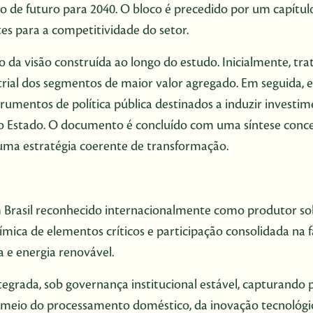
o de futuro para 2040. O bloco é precedido por um capítulo
es para a competitividade do setor.
o da visão construída ao longo do estudo. Inicialmente, tra
strial dos segmentos de maior valor agregado. Em seguida, e
rumentos de política pública destinados a induzir investime
o Estado. O documento é concluído com uma síntese conce
 uma estratégia coerente de transformação.
m Brasil reconhecido internacionalmente como produtor sob
ímica de elementos críticos e participação consolidada n
a e energia renovável.
tegrada, sob governança institucional estável, capturando 
r meio do processamento doméstico, da inovação tecnológi