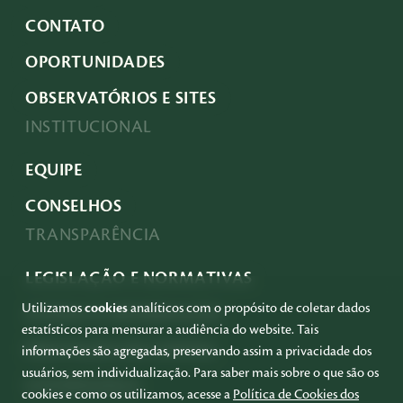
CONTATO
OPORTUNIDADES
OBSERVATÓRIOS E SITES
INSTITUCIONAL
EQUIPE
CONSELHOS
TRANSPARÊNCIA
LEGISLAÇÃO E NORMATIVAS
Utilizamos
cookies
analíticos com o propósito de coletar dados
ACESSO À INFORMAÇÃO
estatísticos para mensurar a audiência do website. Tais
PRESTAÇÃO DE CONTAS
informações são agregadas, preservando assim a privacidade dos
usuários, sem individualização. Para saber mais sobre o que são os
GOVERNANÇA
cookies e como os utilizamos, acesse a
Política de Cookies dos