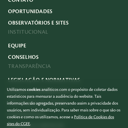
OPORTUNIDADES
OBSERVATÓRIOS E SITES
INSTITUCIONAL
EQUIPE
CONSELHOS
TRANSPARÊNCIA
LEGISLAÇÃO E NORMATIVAS
Utilizamos
cookies
analíticos com o propósito de coletar dados
ACESSO À INFORMAÇÃO
estatísticos para mensurar a audiência do website. Tais
PRESTAÇÃO DE CONTAS
informações são agregadas, preservando assim a privacidade dos
usuários, sem individualização. Para saber mais sobre o que são os
GOVERNANÇA
cookies e como os utilizamos, acesse a
Política de Cookies dos
sites do CGEE
.
COMPRAS E SERVIÇOS