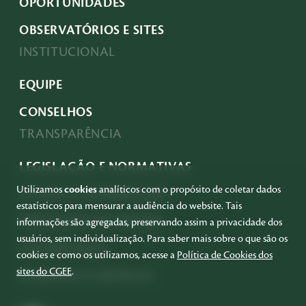
OPORTUNIDADES
OBSERVATÓRIOS E SITES
INSTITUCIONAL
EQUIPE
CONSELHOS
TRANSPARÊNCIA
LEGISLAÇÃO E NORMATIVAS
Utilizamos
cookies
analíticos com o propósito de coletar dados
ACESSO À INFORMAÇÃO
estatísticos para mensurar a audiência do website. Tais
PRESTAÇÃO DE CONTAS
informações são agregadas, preservando assim a privacidade dos
usuários, sem individualização. Para saber mais sobre o que são os
GOVERNANÇA
cookies e como os utilizamos, acesse a
Política de Cookies dos
sites do CGEE
.
COMPRAS E SERVIÇOS