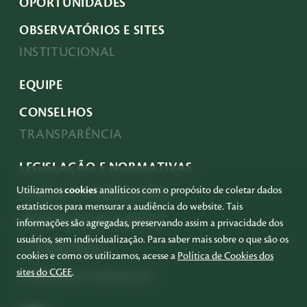
OPORTUNIDADES
OBSERVATÓRIOS E SITES
INSTITUCIONAL
EQUIPE
CONSELHOS
TRANSPARÊNCIA
LEGISLAÇÃO E NORMATIVAS
Utilizamos
cookies
analíticos com o propósito de coletar dados
ACESSO À INFORMAÇÃO
estatísticos para mensurar a audiência do website. Tais
PRESTAÇÃO DE CONTAS
informações são agregadas, preservando assim a privacidade dos
usuários, sem individualização. Para saber mais sobre o que são os
GOVERNANÇA
cookies e como os utilizamos, acesse a
Política de Cookies dos
sites do CGEE
.
COMPRAS E SERVIÇOS