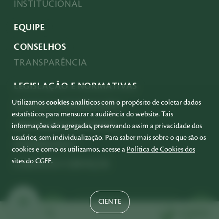
INSTITUCIONAL
EQUIPE
CONSELHOS
TRANSPARÊNCIA
LEGISLAÇÃO E NORMATIVAS
Utilizamos
cookies
analíticos com o propósito de coletar dados
ACESSO À INFORMAÇÃO
estatísticos para mensurar a audiência do website. Tais
PRESTAÇÃO DE CONTAS
informações são agregadas, preservando assim a privacidade dos
usuários, sem individualização. Para saber mais sobre o que são os
GOVERNANÇA
cookies e como os utilizamos, acesse a
Política de Cookies dos
sites do CGEE
.
COMPRAS E SERVIÇOS
CIENTE