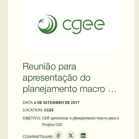
Reunião para
apresentação do
planejamento macro do
GDF para o Projeto GEF
DATA
6 DE SETEMBRO DE 2017
LOCATION:
CGEE
OBJETIVO:
GDF apresentar o planejamento macro para o
Projeto GEF.
COMPARTILHAR: