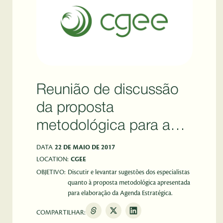
Reunião de discussão
da proposta
metodológica para a
etapa de
DATA
22 DE MAIO DE 2017
posicionamento do
LOCATION:
CGEE
OBJETIVO:
Discutir e levantar sugestões dos especialistas
projeto Prospecção
quanto à proposta metodológica apresentada
para elaboração da Agenda Estratégica.
Tecnológica no setor de
Energia Elétrica
COMPARTILHAR: