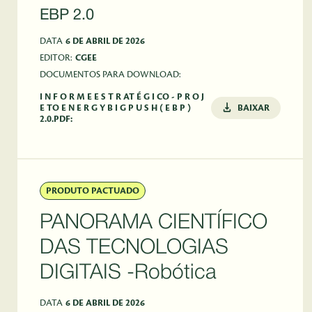
EBP 2.0
DATA
6 DE ABRIL DE 2026
EDITOR:
CGEE
DOCUMENTOS PARA DOWNLOAD:
I N F O R M E E S T R AT É G I CO - P R O J
E TO E N E R G Y B I G P U S H ( E B P )
BAIXAR
2.0.PDF:
PRODUTO PACTUADO
PANORAMA CIENTÍFICO
DAS TECNOLOGIAS
DIGITAIS -Robótica
DATA
6 DE ABRIL DE 2026