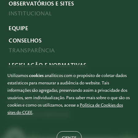
OBSERVATÓRIOS E SITES
INSTITUCIONAL
EQUIPE
CONSELHOS
TRANSPARÊNCIA
LEGISLAÇÃO E NORMATIVAS
Utilizamos
cookies
analíticos com o propósito de coletar dados
ACESSO À INFORMAÇÃO
estatísticos para mensurar a audiência do website. Tais
PRESTAÇÃO DE CONTAS
informações são agregadas, preservando assim a privacidade dos
usuários, sem individualização. Para saber mais sobre o que são os
GOVERNANÇA
cookies e como os utilizamos, acesse a
Política de Cookies dos
sites do CGEE
.
COMPRAS E SERVIÇOS