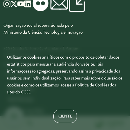
Organização social supervisionada pelo
Ministério da Ciência, Tecnologia e Inovação
SCS Quadra 9, Torre C, 4º andar Ed. Parque
Cidade Corporate
Utilizamos
cookies
analíticos com o propósito de coletar dados
estatísticos para mensurar a audiência do website. Tais
CEP: 70.308-200
informações são agregadas, preservando assim a privacidade dos
+55 61 3424-9600
usuários, sem individualização. Para saber mais sobre o que são os
cookies e como os utilizamos, acesse a
Política de Cookies dos
PROJETOS
sites do CGEE
.
NOTÍCIAS
PUBLICAÇÕES
CIENTE
EVENTOS
PT
EN
ES