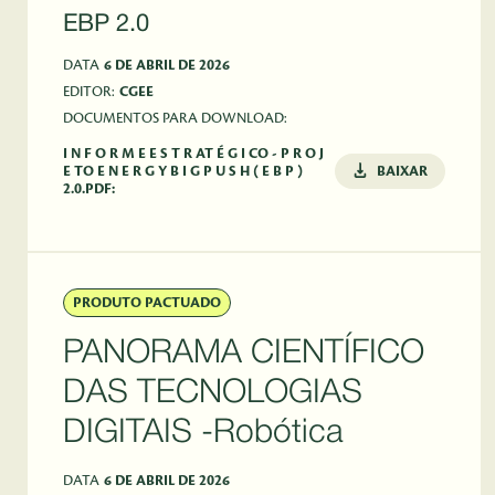
EBP 2.0
DATA
6 DE ABRIL DE 2026
EDITOR:
CGEE
DOCUMENTOS PARA DOWNLOAD:
I N F O R M E E S T R AT É G I CO - P R O J
E TO E N E R G Y B I G P U S H ( E B P )
BAIXAR
2.0.PDF:
PRODUTO PACTUADO
PANORAMA CIENTÍFICO
DAS TECNOLOGIAS
DIGITAIS -Robótica
DATA
6 DE ABRIL DE 2026