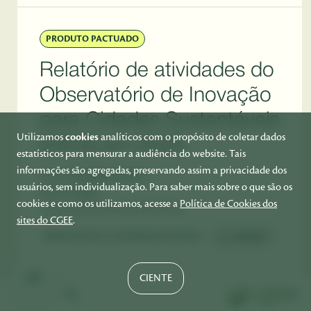
PRODUTO PACTUADO
Relatório de atividades do
Observatório de Inovação
para Cidades Sustentáveis
Utilizamos
cookies
analíticos com o propósito de coletar dados
(OICS) em 2025.
estatísticos para mensurar a audiência do website. Tais
informações são agregadas, preservando assim a privacidade dos
DATA
2 DE ABRIL DE 2026
usuários, sem individualização. Para saber mais sobre o que são os
EDITOR:
CGEE
cookies e como os utilizamos, acesse a
Política de Cookies dos
DOCUMENTOS PARA DOWNLOAD:
sites do CGEE
.
PRODUTOOICS_2025FINAL.DOCX.PDF:
BAIXAR
CIENTE
PT
EN
ES