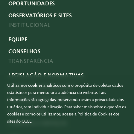
OPORTUNIDADES
OBSERVATÓRIOS E SITES
INSTITUCIONAL
EQUIPE
CONSELHOS
TRANSPARÊNCIA
LEGISLAÇÃO E NORMATIVAS
Utilizamos
cookies
analíticos com o propósito de coletar dados
ACESSO À INFORMAÇÃO
estatísticos para mensurar a audiência do website. Tais
PRESTAÇÃO DE CONTAS
informações são agregadas, preservando assim a privacidade dos
usuários, sem individualização. Para saber mais sobre o que são os
GOVERNANÇA
cookies e como os utilizamos, acesse a
Política de Cookies dos
sites do CGEE
.
COMPRAS E SERVIÇOS