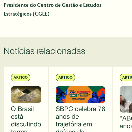
Presidente do Centro de Gestão e Estudos
Estratégicos (CGEE)
Notícias relacionadas
ARTIGO
ARTIGO
ARTI
O Brasil
SBPC celebra 78
está
anos de
“AB
discutindo
trajetória em
anos