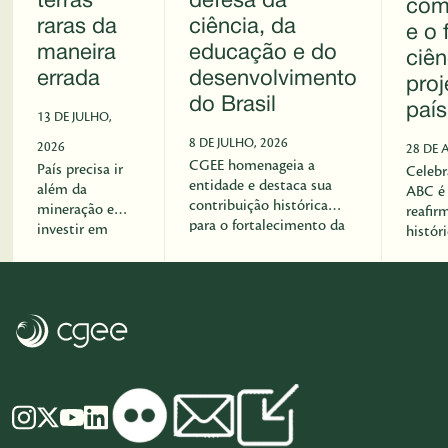
terras
defesa da
com
raras da
ciência, da
e o 
maneira
educação e do
ciê
errada
desenvolvimento
proj
do Brasil
país
13 DE JULHO,
8 DE JULHO, 2026
2026
28 DE A
CGEE homenageia a
País precisa ir
Celebr
entidade e destaca sua
além da
ABC é
contribuição histórica
mineração e
reafir
para o fortalecimento da
investir em
histór
ciência brasileira,
inovação,
ativa 
reafirmando a parceria
indústria e
como p
construída ao longo de 25
tecnologia para
Estado
anos de atuação do
agregar valor
última
Centro.
aos minerais
Acade
críticos.
produz
docum
estrat
orient
moment