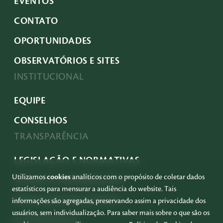
EVENTOS
CONTATO
OPORTUNIDADES
OBSERVATÓRIOS E SITES
INSTITUCIONAL
EQUIPE
CONSELHOS
TRANSPARÊNCIA
LEGISLAÇÃO E NORMATIVAS
Utilizamos
cookies
analíticos com o propósito de coletar dados
ACESSO À INFORMAÇÃO
estatísticos para mensurar a audiência do website. Tais
PRESTAÇÃO DE CONTAS
informações são agregadas, preservando assim a privacidade dos
usuários, sem individualização. Para saber mais sobre o que são os
GOVERNANÇA