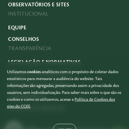
OBSERVATÓRIOS E SITES
INSTITUCIONAL
EQUIPE
CONSELHOS
TRANSPARÊNCIA
LEGISLAÇÃO E NORMATIVAS
Utilizamos
cookies
analíticos com o propósito de coletar dados
ACESSO À INFORMAÇÃO
estatísticos para mensurar a audiência do website. Tais
PRESTAÇÃO DE CONTAS
informações são agregadas, preservando assim a privacidade dos
usuários, sem individualização. Para saber mais sobre o que são os
GOVERNANÇA
cookies e como os utilizamos, acesse a
Política de Cookies dos
sites do CGEE
.
COMPRAS E SERVIÇOS