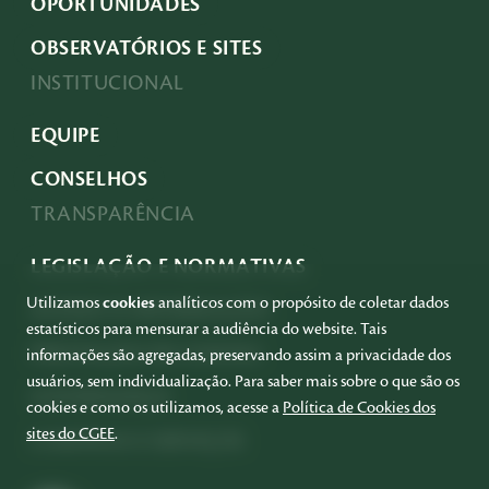
OPORTUNIDADES
OBSERVATÓRIOS E SITES
INSTITUCIONAL
EQUIPE
CONSELHOS
TRANSPARÊNCIA
LEGISLAÇÃO E NORMATIVAS
Utilizamos
cookies
analíticos com o propósito de coletar dados
ACESSO À INFORMAÇÃO
estatísticos para mensurar a audiência do website. Tais
PRESTAÇÃO DE CONTAS
informações são agregadas, preservando assim a privacidade dos
usuários, sem individualização. Para saber mais sobre o que são os
GOVERNANÇA
cookies e como os utilizamos, acesse a
Política de Cookies dos
sites do CGEE
.
COMPRAS E SERVIÇOS