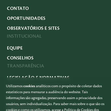
CONTATO
OPORTUNIDADES
OBSERVATÓRIOS E SITES
INSTITUCIONAL
EQUIPE
CONSELHOS
TRANSPARÊNCIA
LEGISLAÇÃO E NORMATIVAS
Utilizamos
cookies
analíticos com o propósito de coletar dados
ACESSO À INFORMAÇÃO
estatísticos para mensurar a audiência do website. Tais
PRESTAÇÃO DE CONTAS
informações são agregadas, preservando assim a privacidade dos
usuários, sem individualização. Para saber mais sobre o que são os
GOVERNANÇA
cookies e como os utilizamos, acesse a
Política de Cookies dos