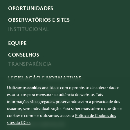
OPORTUNIDADES
OBSERVATÓRIOS E SITES
INSTITUCIONAL
EQUIPE
CONSELHOS
TRANSPARÊNCIA
LEGISLAÇÃO E NORMATIVAS
Utilizamos
cookies
analíticos com o propósito de coletar dados
ACESSO À INFORMAÇÃO
estatísticos para mensurar a audiência do website. Tais
PRESTAÇÃO DE CONTAS
informações são agregadas, preservando assim a privacidade dos
usuários, sem individualização. Para saber mais sobre o que são os
GOVERNANÇA
cookies e como os utilizamos, acesse a
Política de Cookies dos
sites do CGEE
.
COMPRAS E SERVIÇOS