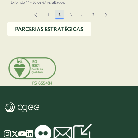
Exibindo 11 - 20 de 67 resultados.
1
2
3
...
7
Página
Página
Página
Páginas intermediárias Usar AB
Página
PARCERIAS ESTRATÉGICAS