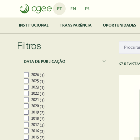
Pular para o Conteúdo principal
PT
EN
ES
INSTITUCIONAL
TRANSPARÊNCIA
OPORTUNIDADES
Filtros
DATA DE PUBLICAÇÃO
67 REVISTA
2026
(1)
2025
(1)
2023
(1)
2022
(1)
2021
(1)
2020
(1)
2019
(2)
2018
(2)
2017
(2)
2016
(2)
2015
(2)