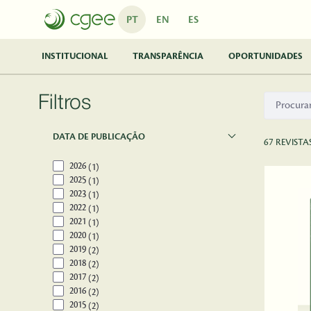
Pular para o Conteúdo principal
PT
EN
ES
INSTITUCIONAL
TRANSPARÊNCIA
OPORTUNIDADES
Filtros
DATA DE PUBLICAÇÃO
67 REVISTA
2026
(1)
2025
(1)
2023
(1)
2022
(1)
2021
(1)
2020
(1)
2019
(2)
2018
(2)
2017
(2)
2016
(2)
2015
(2)