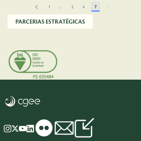
1
...
5
6
7
Página
Páginas intermediárias Usar ABA para naveg
Página
Página
Página
PARCERIAS ESTRATÉGICAS