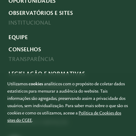
OPORTUNIDADES
OBSERVATÓRIOS E SITES
INSTITUCIONAL
EQUIPE
CONSELHOS
TRANSPARÊNCIA
LEGISLAÇÃO E NORMATIVAS
Utilizamos
cookies
analíticos com o propósito de coletar dados
ACESSO À INFORMAÇÃO
estatísticos para mensurar a audiência do website. Tais
PRESTAÇÃO DE CONTAS
informações são agregadas, preservando assim a privacidade dos
usuários, sem individualização. Para saber mais sobre o que são os
GOVERNANÇA
cookies e como os utilizamos, acesse a
Política de Cookies dos
sites do CGEE
.
COMPRAS E SERVIÇOS